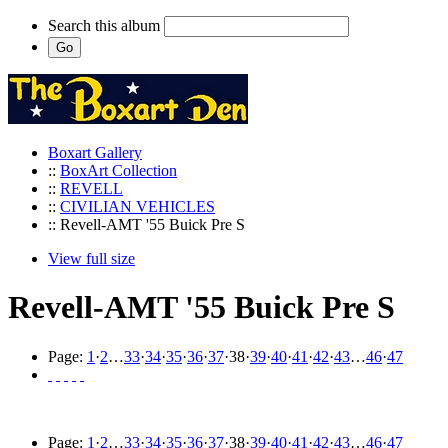
Search this album
Boxart Gallery
::
BoxArt Collection
::
REVELL
::
CIVILIAN VEHICLES
:: Revell-AMT '55 Buick Pre S
View full size
Revell-AMT '55 Buick Pre S
Page:
1
·
2
…
33
·
34
·
35
·
36
·
37
·
38
·
39
·
40
·
41
·
42
·
43
…
46
·
47
Page:
1
·
2
…
33
·
34
·
35
·
36
·
37
·
38
·
39
·
40
·
41
·
42
·
43
…
46
·
47