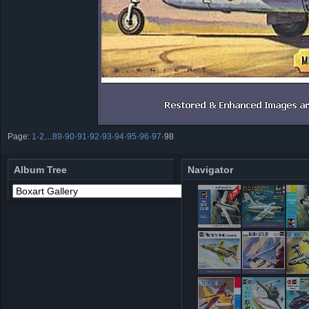
Page:
1
·
2
…
89
·
90
·
91
·
92
·
93
·
94
·
95
·
96
·
97
·
98
Album Tree
Navigator