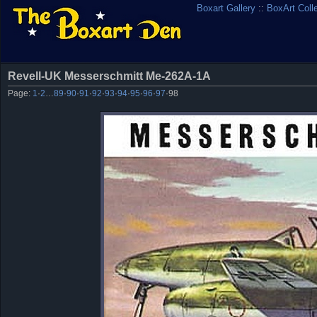
Boxart Gallery
::
BoxArt Coll
Revell-UK Messerschmitt Me-262A-1A
Page:
1
·
2
…
89
·
90
·
91
·
92
·
93
·
94
·
95
·
96
·
97
·
98