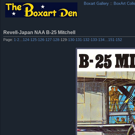
Boxart Gallery
::
BoxArt Coll
Revell-Japan NAA B-25 Mitchell
Page:
1
·
2
…
124
·
125
·
126
·
127
·
128
·
129
·
130
·
131
·
132
·
133
·
134
…
151
·
152