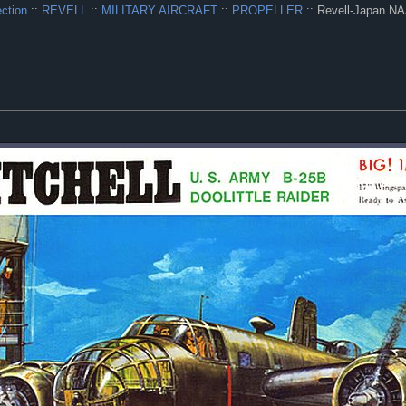
ection
::
REVELL
::
MILITARY AIRCRAFT
::
PROPELLER
:: Revell-Japan NA