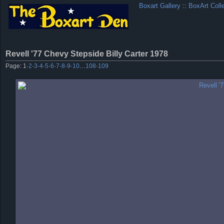
Boxart Gallery
::
BoxArt Coll
Revell '77 Chevy Stepside Billy Carter 1978
Page:
1
·
2
·
3
·
4
·
5
·
6
·
7
·
8
·
9
·
10
…
108
·
109