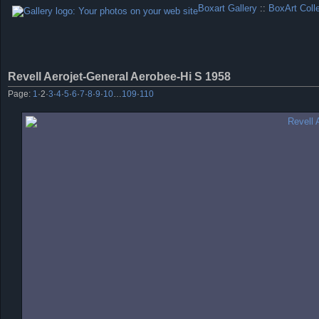
Boxart Gallery
::
BoxArt Coll
Revell Aerojet-General Aerobee-Hi S 1958
Page:
1
·
2
·
3
·
4
·
5
·
6
·
7
·
8
·
9
·
10
…
109
·
110