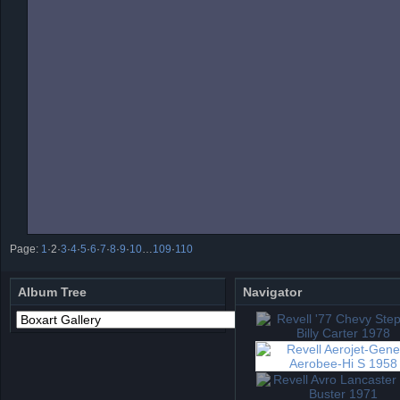
Page:
1
·
2
·
3
·
4
·
5
·
6
·
7
·
8
·
9
·
10
…
109
·
110
Album Tree
Navigator