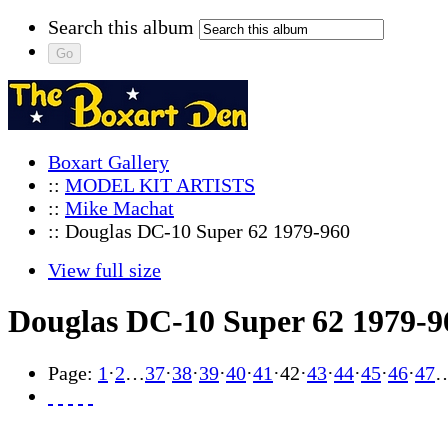
Search this album
Boxart Gallery
::
MODEL KIT ARTISTS
::
Mike Machat
:: Douglas DC-10 Super 62 1979-960
View full size
Douglas DC-10 Super 62 1979-9
Page:
1
·
2
…
37
·
38
·
39
·
40
·
41
·
42
·
43
·
44
·
45
·
46
·
47