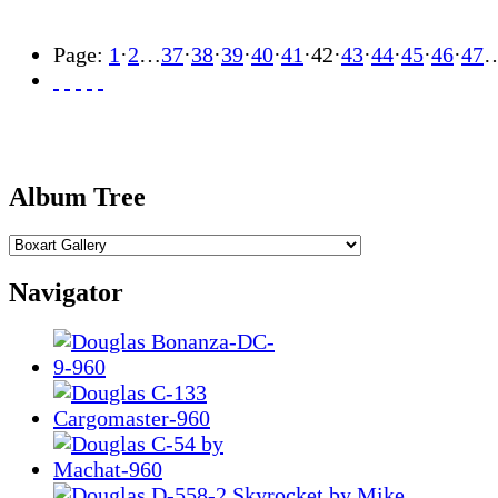
Page:
1
·
2
…
37
·
38
·
39
·
40
·
41
·
42
·
43
·
44
·
45
·
46
·
47
Album Tree
Navigator