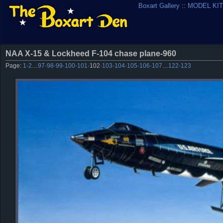
Boxart Gallery
::
MODEL KIT
NAA X-15 & Lockheed F-104 chase plane-960
Page:
1
·
2
…
97
·
98
·
99
·
100
·
101
·
102
·
103
·
104
·
105
·
106
·
107
…
122
·
123