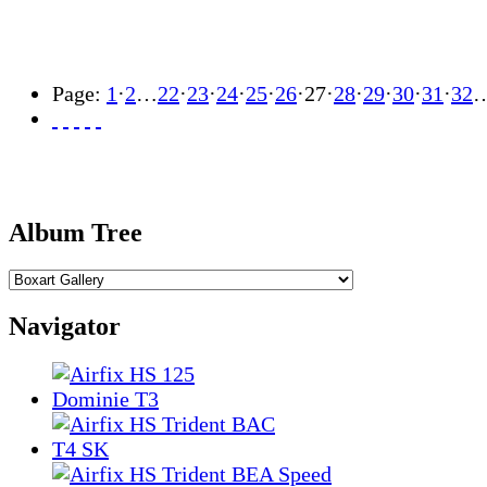
Page:
1
·
2
…
22
·
23
·
24
·
25
·
26
·
27
·
28
·
29
·
30
·
31
·
32
Album Tree
Navigator