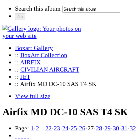
Search this album
Boxart Gallery
::
BoxArt Collection
::
AIRFIX
::
CIVILIAN AIRCRAFT
::
JET
:: Airfix MD DC-10 SAS T4 SK
View full size
Airfix MD DC-10 SAS T4 SK
Page:
1
·
2
…
22
·
23
·
24
·
25
·
26
·
27
·
28
·
29
·
30
·
31
·
32