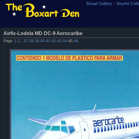
Boxart Gallery
::
BoxArt Coll
Airfix-Lodela MD DC-9 Aerocaribe
Page:
1
·
2
…
37
·
38
·
39
·
40
·
41
·
42
·
43
·
44
·
45
·
46