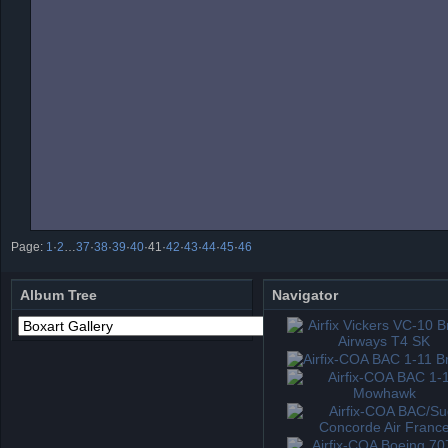
Page:
1
·
2
…
37
·
38
·
39
·
40
·
41
·
42
·
43
·
44
·
45
·
46
Album Tree
Navigator