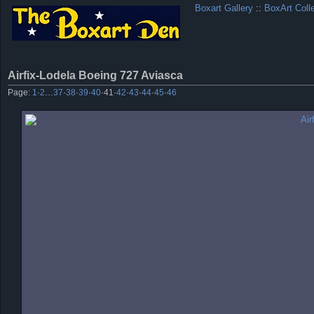
Boxart Gallery
::
BoxArt Coll
Airfix-Lodela Boeing 727 Aviasca
Page:
1
·
2
…
37
·
38
·
39
·
40
·
41
·
42
·
43
·
44
·
45
·
46