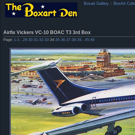
Boxart Gallery
::
BoxArt Coll
Airfix Vickers VC-10 BOAC T3 3rd Box
Page:
1
·
2
…
29
·
30
·
31
·
32
·
33
·
34
·
35
·
36
·
37
·
38
·
39
…
45
·
46