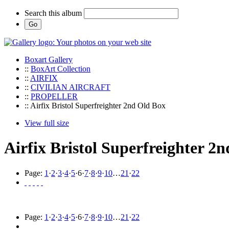
Search this album
Boxart Gallery
::
BoxArt Collection
::
AIRFIX
::
CIVILIAN AIRCRAFT
::
PROPELLER
:: Airfix Bristol Superfreighter 2nd Old Box
View full size
Airfix Bristol Superfreighter 2
Page:
1
·
2
·
3
·
4
·
5
·
6
·
7
·
8
·
9
·
10
…
21
·
22
Page:
1
·
2
·
3
·
4
·
5
·
6
·
7
·
8
·
9
·
10
…
21
·
22