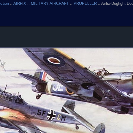
ection
::
AIRFIX
::
MILITARY AIRCRAFT
::
PROPELLER
:: Airfix-Dogfight Do