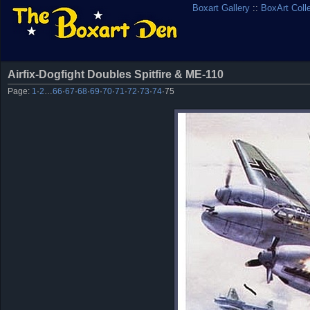
Boxart Gallery
::
BoxArt Coll
Airfix-Dogfight Doubles Spitfire & ME-110
Page:
1
·
2
…
66
·
67
·
68
·
69
·
70
·
71
·
72
·
73
·
74
·
75