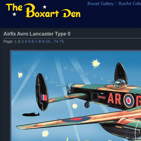
Boxart Gallery
::
BoxArt Coll
Airfix Avro Lancaster Type 0
Page:
1
·
2
·
3
·
4
·
5
·
6
·
7
·
8
·
9
·
10
…
74
·
75