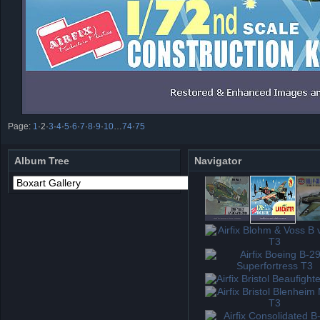
Page:
1
·
2
·
3
·
4
·
5
·
6
·
7
·
8
·
9
·
10
…
74
·
75
Album Tree
Navigator