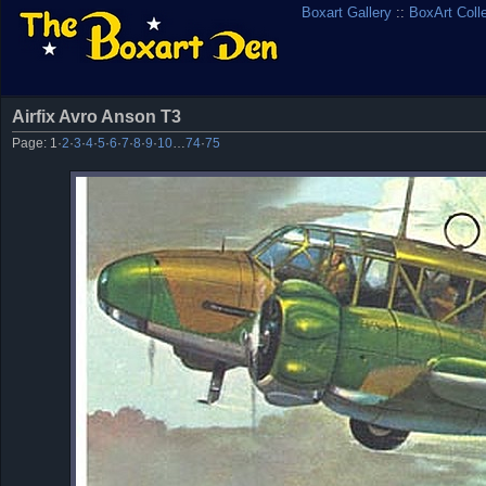
Boxart Gallery
::
BoxArt Coll
Airfix Avro Anson T3
Page:
1
·
2
·
3
·
4
·
5
·
6
·
7
·
8
·
9
·
10
…
74
·
75