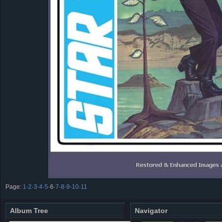
Page:
1
·
2
·
3
·
4
·
5
·
6
·
7
·
8
·
9
·
10
·
11
Album Tree
Navigator