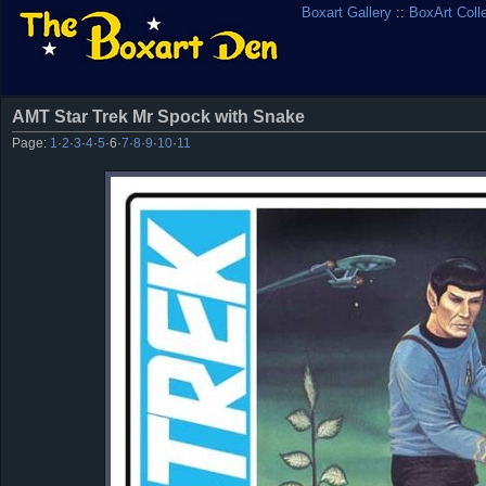
Boxart Gallery
::
BoxArt Coll
AMT Star Trek Mr Spock with Snake
Page:
1
·
2
·
3
·
4
·
5
·
6
·
7
·
8
·
9
·
10
·
11