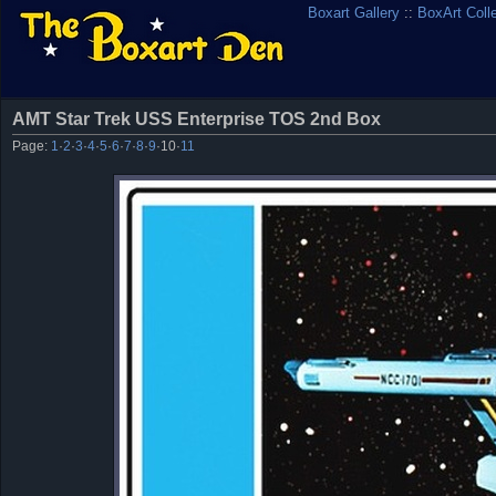
Boxart Gallery
::
BoxArt Coll
AMT Star Trek USS Enterprise TOS 2nd Box
Page:
1
·
2
·
3
·
4
·
5
·
6
·
7
·
8
·
9
·
10
·
11