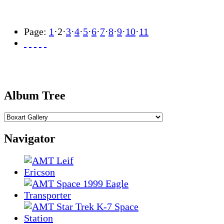
Page:
1
·
2
·
3
·
4
·
5
·
6
·
7
·
8
·
9
·
10
·
11
Album Tree
Navigator