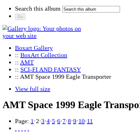
Search this album
Boxart Gallery
::
BoxArt Collection
::
AMT
::
SCI-FI AND FANTASY
:: AMT Space 1999 Eagle Transporter
View full size
AMT Space 1999 Eagle Transpo
Page:
1
·
2
·
3
·
4
·
5
·
6
·
7
·
8
·
9
·
10
·
11