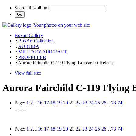
Search this album
Boxart Gallery
::
BoxArt Collection
::
AURORA
::
MILITARY AIRCRAFT
::
PROPELLER
:: Aurora Fairchild C-119 Flying Boxcar 1st Release
View full size
Aurora Fairchild C-119 Flying B
Page:
1
·
2
…
16
·
17
·
18
·
19
·
20
·
21
·
22
·
23
·
24
·
25
·
26
…
73
·
74
Page:
1
·
2
…
16
·
17
·
18
·
19
·
20
·
21
·
22
·
23
·
24
·
25
·
26
…
73
·
74