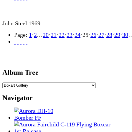
John Steel 1969
Page:
1
·
2
…
20
·
21
·
22
·
23
·
24
·
25
·
26
·
27
·
28
·
29
·
30
Album Tree
Navigator