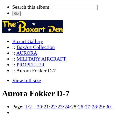
Search this album
Boxart Gallery
::
BoxArt Collection
::
AURORA
::
MILITARY AIRCRAFT
::
PROPELLER
:: Aurora Fokker D-7
View full size
Aurora Fokker D-7
Page:
1
·
2
…
20
·
21
·
22
·
23
·
24
·
25
·
26
·
27
·
28
·
29
·
30