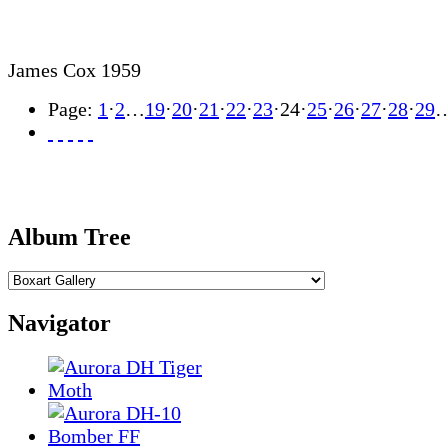
James Cox 1959
Page:
1
·
2
…
19
·
20
·
21
·
22
·
23
·
24
·
25
·
26
·
27
·
28
·
29
Album Tree
Navigator