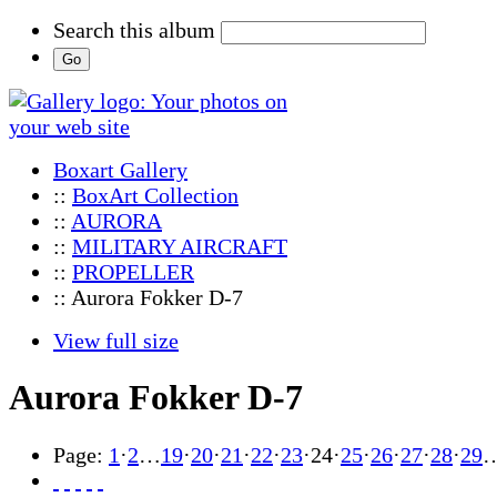
Search this album
Boxart Gallery
::
BoxArt Collection
::
AURORA
::
MILITARY AIRCRAFT
::
PROPELLER
:: Aurora Fokker D-7
View full size
Aurora Fokker D-7
Page:
1
·
2
…
19
·
20
·
21
·
22
·
23
·
24
·
25
·
26
·
27
·
28
·
29