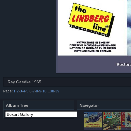
Ray Gaedke 1965
Page:
1
·
2
·
3
·
4
·
5
·
6
·
7
·
8
·
9
·
10
…
38
·
39
Album Tree
Navigator