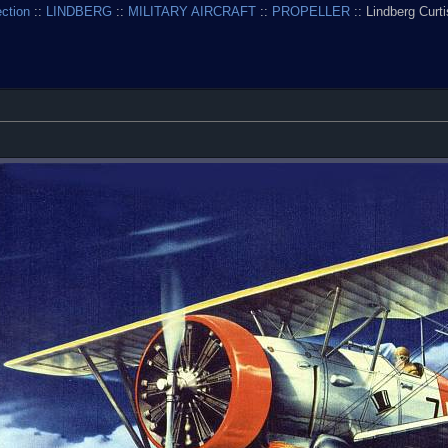
ection
::
LINDBERG
::
MILITARY AIRCRAFT
::
PROPELLER
:: Lindberg Cur