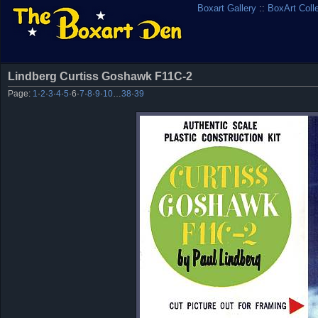
Boxart Gallery
::
BoxArt Coll
Lindberg Curtiss Goshawk F11C-2
Page:
1
·
2
·
3
·
4
·
5
·
6
·
7
·
8
·
9
·
10
…
38
·
39