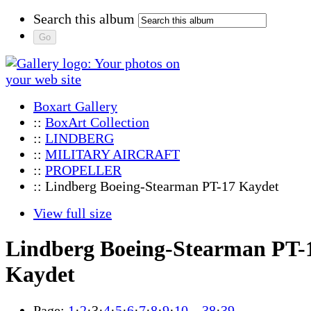
Search this album
Boxart Gallery
::
BoxArt Collection
::
LINDBERG
::
MILITARY AIRCRAFT
::
PROPELLER
:: Lindberg Boeing-Stearman PT-17 Kaydet
View full size
Lindberg Boeing-Stearman PT-
Kaydet
Page:
1
·
2
·
3
·
4
·
5
·
6
·
7
·
8
·
9
·
10
…
38
·
39