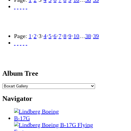
Page:
1
·
2
·
3
·
4
·
5
·
6
·
7
·
8
·
9
·
10
…
38
·
39
Album Tree
Navigator