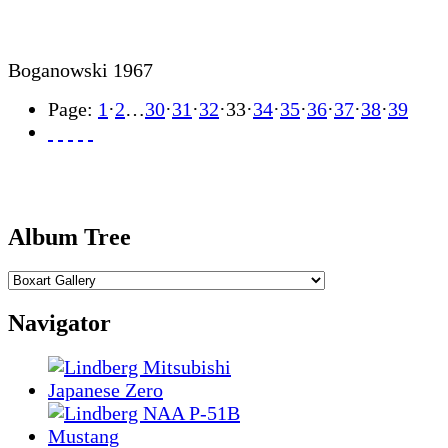
Boganowski 1967
Page:
1
·
2
…
30
·
31
·
32
·
33
·
34
·
35
·
36
·
37
·
38
·
39
Album Tree
Navigator