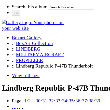
Search this album
Boxart Gallery
::
BoxArt Collection
::
LINDBERG
::
MILITARY AIRCRAFT
::
PROPELLER
:: Lindberg Republic P-47B Thunderbolt
View full size
Lindberg Republic P-47B Thun
Page:
1
·
2
…
30
·
31
·
32
·
33
·
34
·
35
·
36
·
37
·
38
·
39