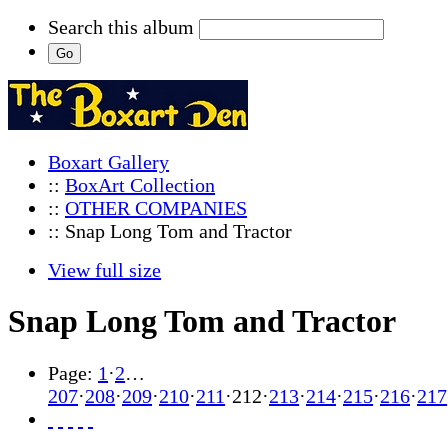
Search this album
Boxart Gallery
::
BoxArt Collection
::
OTHER COMPANIES
:: Snap Long Tom and Tractor
View full size
Snap Long Tom and Tractor
Page:
1
·
2
…
207
·
208
·
209
·
210
·
211
·
212
·
213
·
214
·
215
·
216
·
217