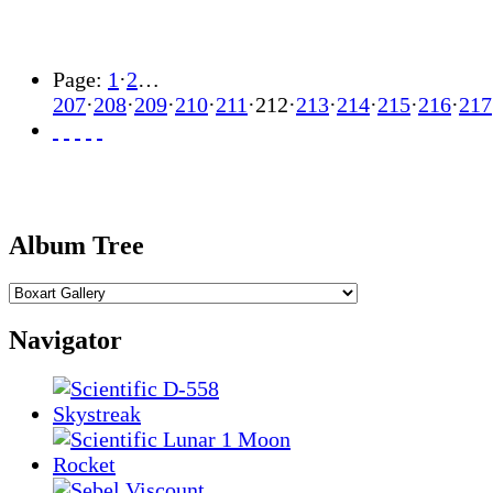
Page:
1
·
2
…
207
·
208
·
209
·
210
·
211
·
212
·
213
·
214
·
215
·
216
·
217
Album Tree
Navigator