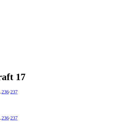
aft 17
…
236
·
237
…
236
·
237