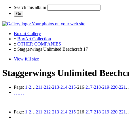
Search this album
Boxart Gallery
::
BoxArt Collection
::
OTHER COMPANIES
:: Staggerwings Unlimited Beechcraft 17
View full size
Staggerwings Unlimited Beechcr
Page:
1
·
2
…
211
·
212
·
213
·
214
·
215
·
216
·
217
·
218
·
219
·
220
·
221
Page:
1
·
2
…
211
·
212
·
213
·
214
·
215
·
216
·
217
·
218
·
219
·
220
·
221