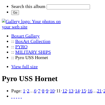
Search this album
Boxart Gallery
::
BoxArt Collection
::
PYRO
::
MILITARY SHIPS
:: Pyro USS Hornet
View full size
Pyro USS Hornet
Page:
1
·
2
…
6
·
7
·
8
·
9
·
10
·
11
·
12
·
13
·
14
·
15
·
16
…
21
·