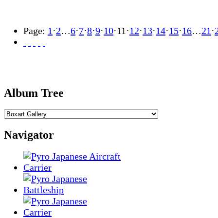
Page:
1
·
2
…
6
·
7
·
8
·
9
·
10
·
11
·
12
·
13
·
14
·
15
·
16
…
21
·
Album Tree
Navigator