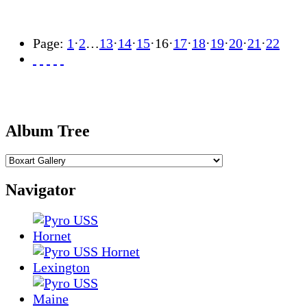
Page:
1
·
2
…
13
·
14
·
15
·
16
·
17
·
18
·
19
·
20
·
21
·
22
Album Tree
Navigator