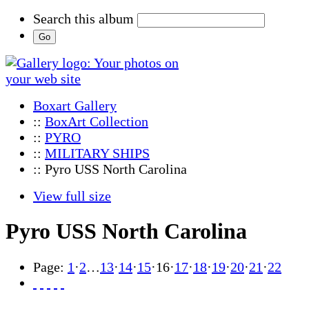
Search this album
Boxart Gallery
::
BoxArt Collection
::
PYRO
::
MILITARY SHIPS
:: Pyro USS North Carolina
View full size
Pyro USS North Carolina
Page:
1
·
2
…
13
·
14
·
15
·
16
·
17
·
18
·
19
·
20
·
21
·
22