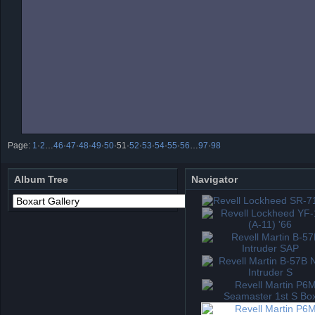
Page:
1
·
2
…
46
·
47
·
48
·
49
·
50
·
51
·
52
·
53
·
54
·
55
·
56
…
97
·
98
Album Tree
Navigator