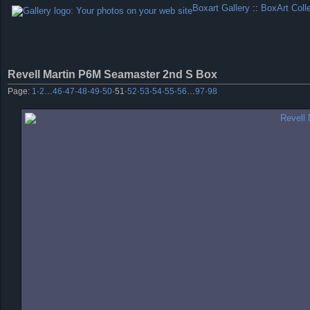
Boxart Gallery
::
BoxArt Coll
Revell Martin P6M Seamaster 2nd S Box
Page:
1
·
2
…
46
·
47
·
48
·
49
·
50
·
51
·
52
·
53
·
54
·
55
·
56
…
97
·
98