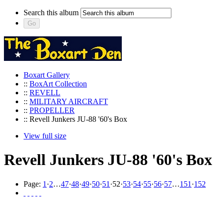
Search this album
Boxart Gallery
::
BoxArt Collection
::
REVELL
::
MILITARY AIRCRAFT
::
PROPELLER
:: Revell Junkers JU-88 '60's Box
View full size
Revell Junkers JU-88 '60's Box
Page:
1
·
2
…
47
·
48
·
49
·
50
·
51
·
52
·
53
·
54
·
55
·
56
·
57
…
151
·
152