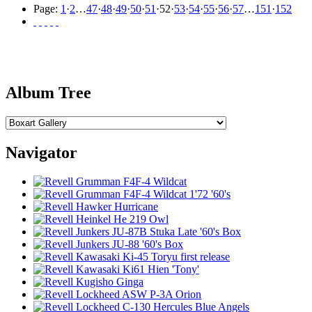
Page:
1
·
2
…
47
·
48
·
49
·
50
·
51
·
52
·
53
·
54
·
55
·
56
·
57
…
151
·
152
Album Tree
Navigator