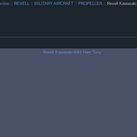
ection
::
REVELL
::
MILITARY AIRCRAFT
::
PROPELLER
:: Revell Kawasaki 