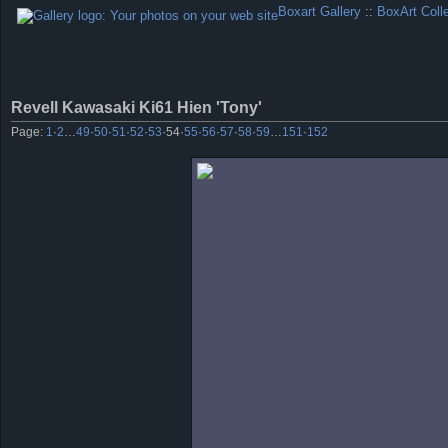
Boxart Gallery
::
BoxArt Coll
Revell Kawasaki Ki61 Hien 'Tony'
Page:
1
·
2
…
49
·
50
·
51
·
52
·
53
·
54
·
55
·
56
·
57
·
58
·
59
…
151
·
152