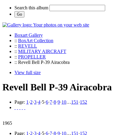
Search this album
Boxart Gallery
::
BoxArt Collection
::
REVELL
::
MILITARY AIRCRAFT
::
PROPELLER
:: Revell Bell P-39 Airacobra
View full size
Revell Bell P-39 Airacobra
Page:
1
·
2
·
3
·
4
·
5
·
6
·
7
·
8
·
9
·
10
…
151
·
152
1965
Page:
1
·
2
·
3
·
4
·
5
·
6
·
7
·
8
·
9
·
10
…
151
·
152