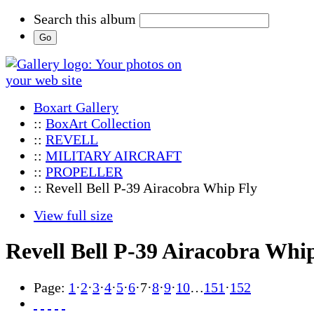
Search this album
Boxart Gallery
::
BoxArt Collection
::
REVELL
::
MILITARY AIRCRAFT
::
PROPELLER
:: Revell Bell P-39 Airacobra Whip Fly
View full size
Revell Bell P-39 Airacobra Whi
Page:
1
·
2
·
3
·
4
·
5
·
6
·
7
·
8
·
9
·
10
…
151
·
152