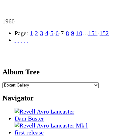
1960
Page:
1
·
2
·
3
·
4
·
5
·
6
·
7
·
8
·
9
·
10
…
151
·
152
Album Tree
Navigator