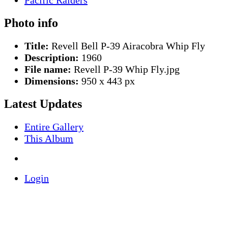
Photo info
Title:
Revell Bell P-39 Airacobra Whip Fly
Description:
1960
File name:
Revell P-39 Whip Fly.jpg
Dimensions:
950 x 443 px
Latest Updates
Entire Gallery
This Album
Login