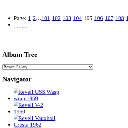
Page:
1
·
2
…
101
·
102
·
103
·
104
·
105
·
106
·
107
·
108
·
Album Tree
Navigator