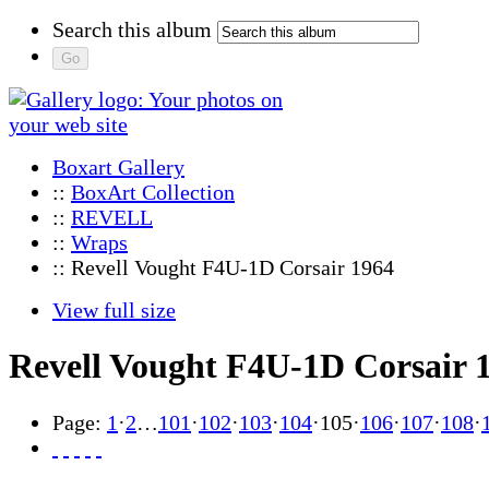
Search this album
Boxart Gallery
::
BoxArt Collection
::
REVELL
::
Wraps
:: Revell Vought F4U-1D Corsair 1964
View full size
Revell Vought F4U-1D Corsair 
Page:
1
·
2
…
101
·
102
·
103
·
104
·
105
·
106
·
107
·
108
·