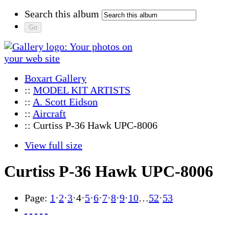
Search this album
Boxart Gallery
::
MODEL KIT ARTISTS
::
A. Scott Eidson
::
Aircraft
:: Curtiss P-36 Hawk UPC-8006
View full size
Curtiss P-36 Hawk UPC-8006
Page:
1
·
2
·
3
·
4
·
5
·
6
·
7
·
8
·
9
·
10
…
52
·
53