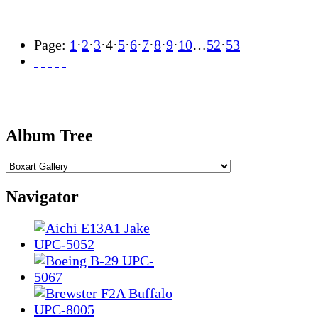
Page:
1
·
2
·
3
·
4
·
5
·
6
·
7
·
8
·
9
·
10
…
52
·
53
Album Tree
Navigator