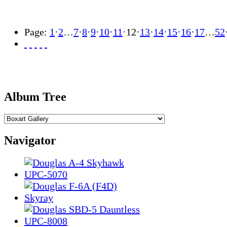
Page:
1
·
2
…
7
·
8
·
9
·
10
·
11
·
12
·
13
·
14
·
15
·
16
·
17
…
52
Album Tree
Navigator