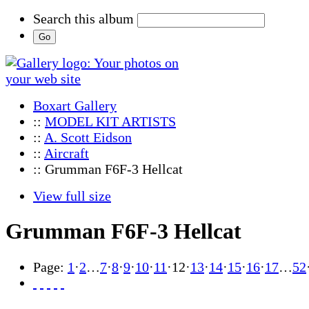
Search this album
Boxart Gallery
::
MODEL KIT ARTISTS
::
A. Scott Eidson
::
Aircraft
:: Grumman F6F-3 Hellcat
View full size
Grumman F6F-3 Hellcat
Page:
1
·
2
…
7
·
8
·
9
·
10
·
11
·
12
·
13
·
14
·
15
·
16
·
17
…
52