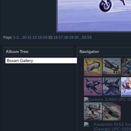
Page:
1
·
2
…
10
·
11
·
12
·
13
·
14
·
15
·
16
·
17
·
18
·
19
·
20
…
52
·
53
Album Tree
Navigator