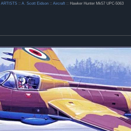
 ARTISTS
::
A. Scott Eidson
::
Aircraft
:: Hawker Hunter Mk57 UPC-5063