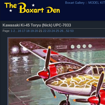
Boxart Gallery
::
MODEL KIT
Kawasaki Ki-45 Toryu (Nick) UPC-7033
Page:
1
·
2
…
16
·
17
·
18
·
19
·
20
·
21
·
22
·
23
·
24
·
25
·
26
…
52
·
53