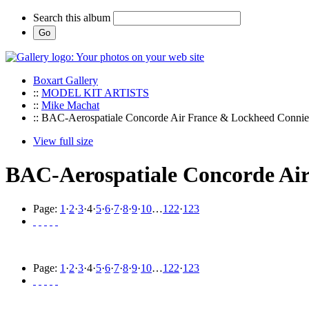
Search this album
Boxart Gallery
::
MODEL KIT ARTISTS
::
Mike Machat
:: BAC-Aerospatiale Concorde Air France & Lockheed Conni
View full size
BAC-Aerospatiale Concorde Ai
Page:
1
·
2
·
3
·
4
·
5
·
6
·
7
·
8
·
9
·
10
…
122
·
123
Page:
1
·
2
·
3
·
4
·
5
·
6
·
7
·
8
·
9
·
10
…
122
·
123