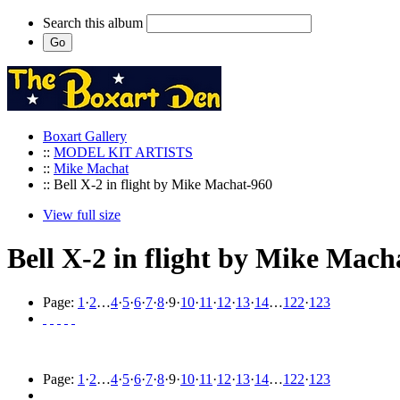
Search this album
Boxart Gallery
::
MODEL KIT ARTISTS
::
Mike Machat
:: Bell X-2 in flight by Mike Machat-960
View full size
Bell X-2 in flight by Mike Mach
Page:
1
·
2
…
4
·
5
·
6
·
7
·
8
·
9
·
10
·
11
·
12
·
13
·
14
…
122
·
123
Page:
1
·
2
…
4
·
5
·
6
·
7
·
8
·
9
·
10
·
11
·
12
·
13
·
14
…
122
·
123