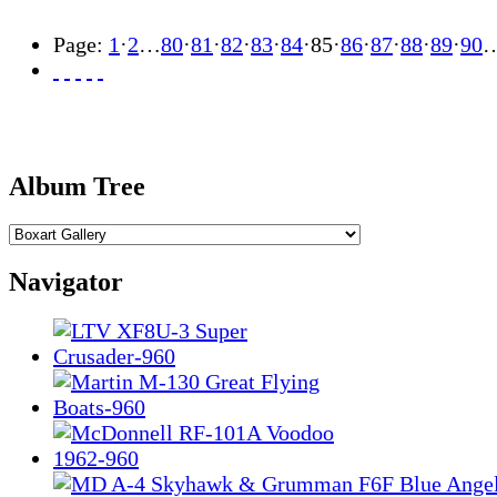
Page:
1
·
2
…
80
·
81
·
82
·
83
·
84
·
85
·
86
·
87
·
88
·
89
·
90
Album Tree
Navigator