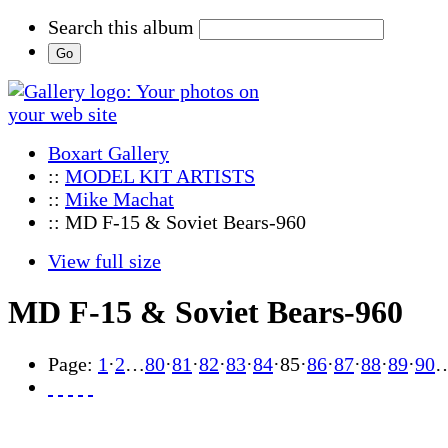
Search this album
Boxart Gallery
::
MODEL KIT ARTISTS
::
Mike Machat
:: MD F-15 & Soviet Bears-960
View full size
MD F-15 & Soviet Bears-960
Page:
1
·
2
…
80
·
81
·
82
·
83
·
84
·
85
·
86
·
87
·
88
·
89
·
90