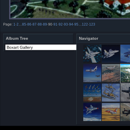
Page:
1
·
2
…
85
·
86
·
87
·
88
·
89
·
90
·
91
·
92
·
93
·
94
·
95
…
122
·
123
Album Tree
Navigator