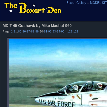
Boxart Gallery
::
MODEL KIT
MD T-45 Goshawk by Mike Machat-960
Page:
1
·
2
…
85
·
86
·
87
·
88
·
89
·
90
·
91
·
92
·
93
·
94
·
95
…
122
·
123