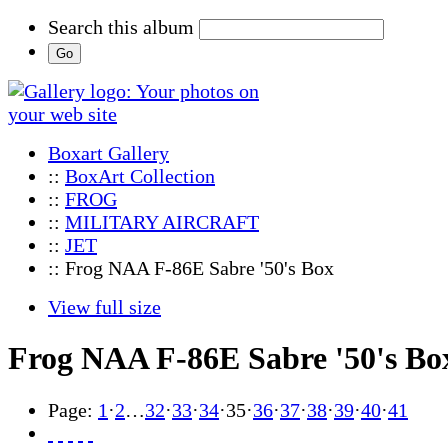
Search this album
Boxart Gallery
::
BoxArt Collection
::
FROG
::
MILITARY AIRCRAFT
::
JET
:: Frog NAA F-86E Sabre '50's Box
View full size
Frog NAA F-86E Sabre '50's Bo
Page:
1
·
2
…
32
·
33
·
34
·
35
·
36
·
37
·
38
·
39
·
40
·
41