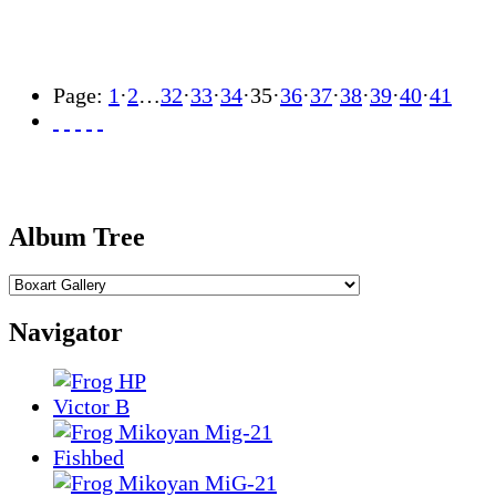
Page:
1
·
2
…
32
·
33
·
34
·
35
·
36
·
37
·
38
·
39
·
40
·
41
Album Tree
Navigator