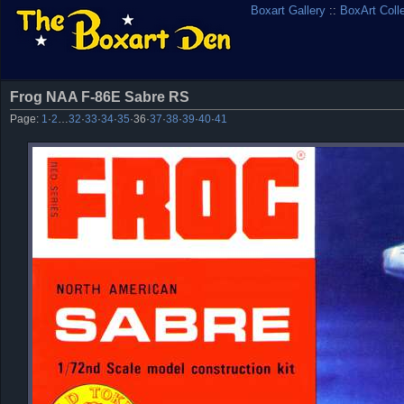
Boxart Gallery
::
BoxArt Coll
Frog NAA F-86E Sabre RS
Page:
1
·
2
…
32
·
33
·
34
·
35
·
36
·
37
·
38
·
39
·
40
·
41