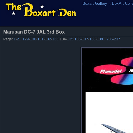
Boxart Gallery
::
BoxArt Coll
Marusan DC-7 JAL 3rd Box
Page:
1
·
2
…
129
·
130
·
131
·
132
·
133
·
134
·
135
·
136
·
137
·
138
·
139
…
236
·
237