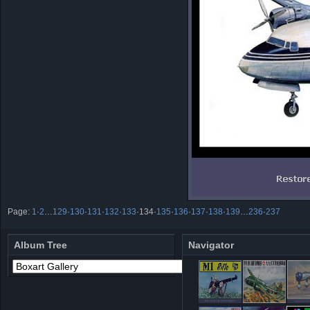
Page:
1
·
2
…
129
·
130
·
131
·
132
·
133
·
134
·
135
·
136
·
137
·
138
·
139
…
236
·
237
Album Tree
Navigator