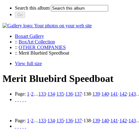
Search this album
Boxart Gallery
::
BoxArt Collection
::
OTHER COMPANIES
:: Merit Bluebird Speedboat
View full size
Merit Bluebird Speedboat
Page:
1
·
2
…
133
·
134
·
135
·
136
·
137
·
138
·
139
·
140
·
141
·
142
·
143
Page:
1
·
2
…
133
·
134
·
135
·
136
·
137
·
138
·
139
·
140
·
141
·
142
·
143