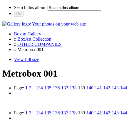
Search this album
Boxart Gallery
::
BoxArt Collection
::
OTHER COMPANIES
:: Metrobox 001
View full size
Metrobox 001
Page:
1
·
2
…
134
·
135
·
136
·
137
·
138
·
139
·
140
·
141
·
142
·
143
·
144
Page:
1
·
2
…
134
·
135
·
136
·
137
·
138
·
139
·
140
·
141
·
142
·
143
·
144