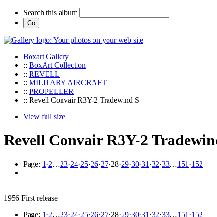
Search this album
Boxart Gallery
::
BoxArt Collection
::
REVELL
::
MILITARY AIRCRAFT
::
PROPELLER
:: Revell Convair R3Y-2 Tradewind S
View full size
Revell Convair R3Y-2 Tradewin
Page:
1
·
2
…
23
·
24
·
25
·
26
·
27
·
28
·
29
·
30
·
31
·
32
·
33
…
151
·
152
1956 First release
Page:
1
·
2
…
23
·
24
·
25
·
26
·
27
·
28
·
29
·
30
·
31
·
32
·
33
…
151
·
152