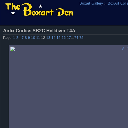
Boxart Gallery
::
BoxArt Coll
Airfix Curtiss SB2C Helldiver T4A
Page:
1
·
2
…
7
·
8
·
9
·
10
·
11
·
12
·
13
·
14
·
15
·
16
·
17
…
74
·
75