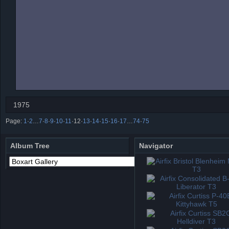
1975
Page:
1
·
2
…
7
·
8
·
9
·
10
·
11
·
12
·
13
·
14
·
15
·
16
·
17
…
74
·
75
Album Tree
Navigator