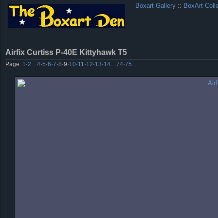
Boxart Gallery
::
BoxArt Coll
Airfix Curtiss P-40E Kittyhawk T5
Page:
1
·
2
…
4
·
5
·
6
·
7
·
8
·
9
·
10
·
11
·
12
·
13
·
14
…
74
·
75